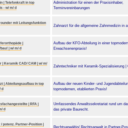
Administration für einen der Praxisinhaber,
 | Telefonkraft in top
s - w/ m/ d
Terminvereinbarungen
lrounder mit Leitungsfunktion
Zahnarzt für die allgemeine Zahnmedizin in at
Aufbau der KFO-Abteilung in einer topmodern
eferorthopäde |
bau! | w/ m/ d
Erwachsenenpraxis!
r | Keramik CAD/ CAM | w/ m/
Zahntechniker mit Keramik-Spezialisierung 
Aufbau der neuen Kinder- und Jugendabteilun
t | Abteilungsaufbau in top
/ d
topmodernen, etablierten Praxis!
Umfassendes Anwaltssekretariat rund um da
fachangestellte | RFA |
m/ d
das private Baurecht.
/ potenz. Partner-Position |
Rechtsanwältin/ Rechtsanwalt in Partner-Pos