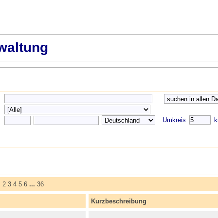
waltung
Umkreis
k
>
2
3
4
5
6
...
36
Kurzbeschreibung