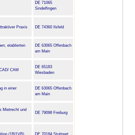
DE 71065
Sindelfingen
traktiver Praxis
DE 74360 Ilsfeld
en, etablierten
DE 63065 Offenbach
am Main
DE 65183
| CAD/ CAM
Wiesbaden
g in einer
DE 63065 Offenbach
am Main
s Mietrecht und
DE 79098 Freiburg
ition (1B|1VB)
DE 70184 Stuttgart