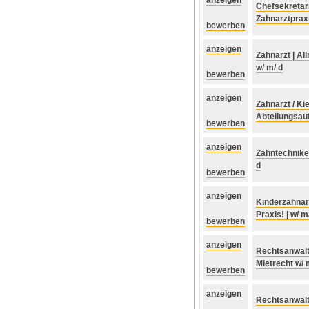
Chefsekretärin
Zahnarztpraxi
bewerben
anzeigen
Zahnarzt | Al
w/ m/ d
bewerben
anzeigen
Zahnarzt / Ki
Abteilungsauf
bewerben
anzeigen
Zahntechnike
d
bewerben
anzeigen
Kinderzahnarz
Praxis! | w/ m
bewerben
anzeigen
Rechtsanwalts
Mietrecht w/ 
bewerben
anzeigen
Rechtsanwalt 