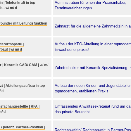
Administration für einen der Praxisinhaber,
 | Telefonkraft in top
s - w/ m/ d
Terminvereinbarungen
lrounder mit Leitungsfunktion
Zahnarzt für die allgemeine Zahnmedizin in at
Aufbau der KFO-Abteilung in einer topmodern
eferorthopäde |
bau! | w/ m/ d
Erwachsenenpraxis!
r | Keramik CAD/ CAM | w/ m/
Zahntechniker mit Keramik-Spezialisierung 
Aufbau der neuen Kinder- und Jugendabteilun
t | Abteilungsaufbau in top
/ d
topmodernen, etablierten Praxis!
Umfassendes Anwaltssekretariat rund um da
fachangestellte | RFA |
m/ d
das private Baurecht.
/ potenz. Partner-Position |
Rechtsanwältin/ Rechtsanwalt in Partner-Pos