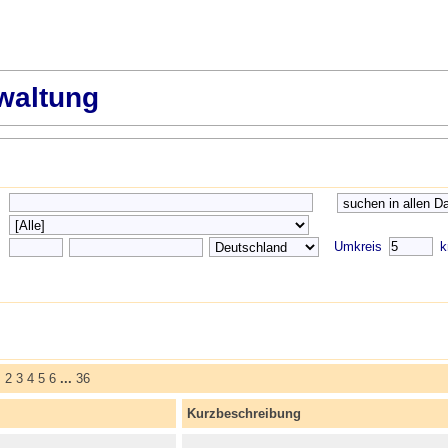
waltung
Umkreis
k
>
2
3
4
5
6
...
36
Kurzbeschreibung