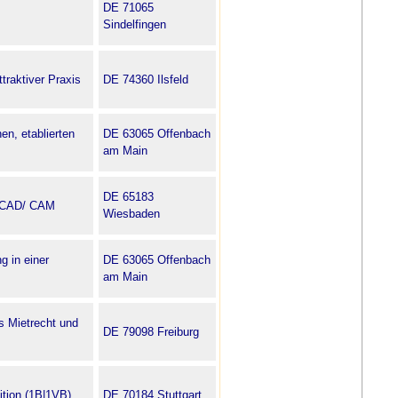
DE 71065
Sindelfingen
traktiver Praxis
DE 74360 Ilsfeld
en, etablierten
DE 63065 Offenbach
am Main
DE 65183
| CAD/ CAM
Wiesbaden
g in einer
DE 63065 Offenbach
am Main
s Mietrecht und
DE 79098 Freiburg
ition (1B|1VB)
DE 70184 Stuttgart