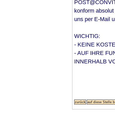
POST@CONVITY.D
konform absolut 
uns per E-Mail un
WICHTIG:
- KEINE KOST
- AUF IHRE 
INNERHALB VO