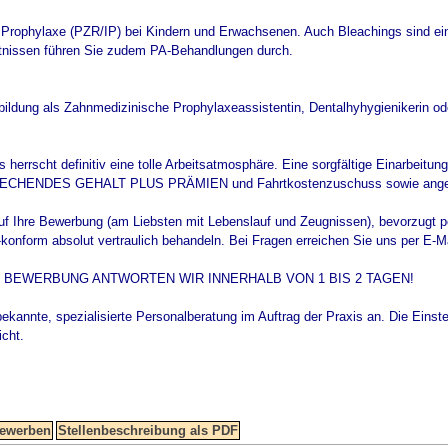
 Prophylaxe (PZR/IP) bei Kindern und Erwachsenen. Auch Bleachings sind ei
tnissen führen Sie zudem PA-Behandlungen durch.
bildung als Zahnmedizinische Prophylaxeassistentin, Dentalhyhygienikerin oder
 herrscht definitiv eine tolle Arbeitsatmosphäre. Eine sorgfältige Einarbeitun
SPRECHENDES GEHALT PLUS PRÄMIEN und Fahrtkostenzuschuss sowie angen
auf Ihre Bewerbung (am Liebsten mit Lebenslauf und Zeugnissen), bevorzugt 
nform absolut vertraulich behandeln. Bei Fragen erreichen Sie uns per E-Mail
E BEWERBUNG ANTWORTEN WIR INNERHALB VON 1 BIS 2 TAGEN!
bekannte, spezialisierte Personalberatung im Auftrag der Praxis an. Die Einstel
icht.