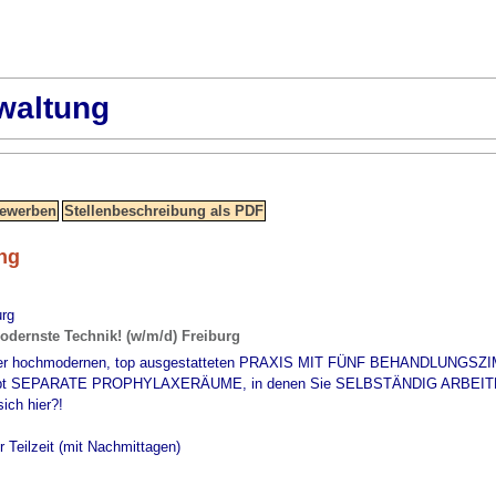
waltung
ng
urg
dernste Technik! (w/m/d) Freiburg
n einer hochmodernen, top ausgestatteten PRAXIS MIT FÜNF BEHANDLUNGSZ
gibt SEPARATE PROPHYLAXERÄUME, in denen Sie SELBSTÄNDIG ARBEITEN. Mi
ich hier?!
r Teilzeit (mit Nachmittagen)