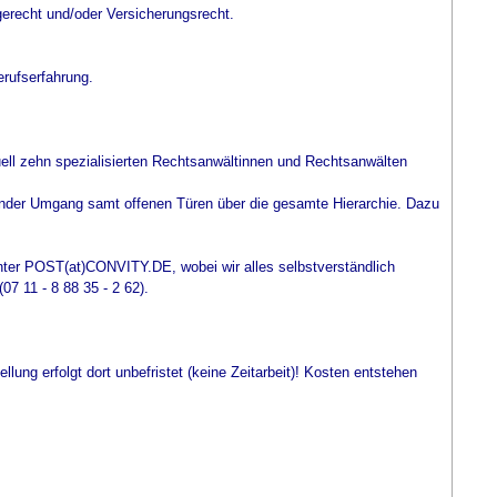
gerecht und/oder Versicherungsrecht.
erufserfahrung.
ktuell zehn spezialisierten Rechtsanwältinnen und Rechtsanwälten
zender Umgang samt offenen Türen über die gesamte Hierarchie. Dazu
nter POST(at)CONVITY.DE, wobei wir alles selbstverständlich
7 11 - 8 88 35 - 2 62).
llung erfolgt dort unbefristet (keine Zeitarbeit)! Kosten entstehen