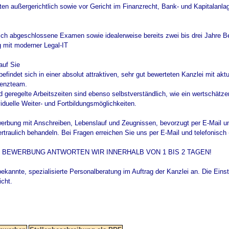
ten außergerichtlich sowie vor Gericht im Finanzrecht, Bank- und Kapitalanla
eich abgeschlossene Examen sowie idealerweise bereits zwei bis drei Jahre B
 mit moderner Legal-IT
auf Sie
 befindet sich in einer absolut attraktiven, sehr gut bewerteten Kanzlei mit a
tenzteam.
 geregelte Arbeitszeiten sind ebenso selbstverständlich, wie ein wertschät
uelle Weiter- und Fortbildungsmöglichkeiten.
werbung mit Anschreiben, Lebenslauf und Zeugnissen, bevorzugt per E-Mail u
aulich behandeln. Bei Fragen erreichen Sie uns per E-Mail und telefonisch (0
E BEWERBUNG ANTWORTEN WIR INNERHALB VON 1 BIS 2 TAGEN!
bekannte, spezialisierte Personalberatung im Auftrag der Kanzlei an. Die Einste
icht.