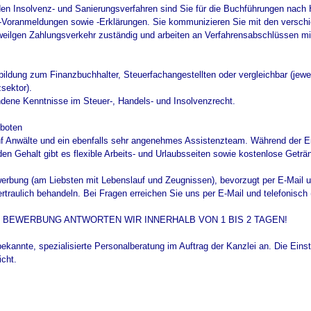
 Insolvenz- und Sanierungsverfahren sind Sie für die Buchführungen nach H
Voranmeldungen sowie -Erklärungen. Sie kommunizieren Sie mit den verschie
jeweilgen Zahlungsverkehr zuständig und arbeiten an Verfahrensabschlüssen mi
sbildung zum Finanzbuchhalter, Steuerfachangestellten oder vergleichbar (je
sektor).
andene Kenntnisse im Steuer-, Handels- und Insolvenzrecht.
boten
fünf Anwälte und ein ebenfalls sehr angenehmes Assistenzteam. Während der Ei
n Gehalt gibt es flexible Arbeits- und Urlaubsseiten sowie kostenlose Geträ
werbung (am Liebsten mit Lebenslauf und Zeugnissen), bevorzugt per E-Mail 
aulich behandeln. Bei Fragen erreichen Sie uns per E-Mail und telefonisch (0
E BEWERBUNG ANTWORTEN WIR INNERHALB VON 1 BIS 2 TAGEN!
bekannte, spezialisierte Personalberatung im Auftrag der Kanzlei an. Die Einste
icht.