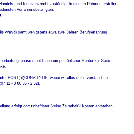
andels- und Insolvenzrecht zuständig. In diesem Rahmen erstellen
densten Verfahrensbeteiligten.
t.
weils w/m/d) samt wenigstens etwa zwei Jahren Berufserfahrung
narbeitungsphase steht Ihnen ein persönlicher Mentor zur Seite.
nke.
unter POST(at)CONVITY.DE, wobei wir alles selbstverständlich
7 11 - 8 88 35 - 2 62).
llung erfolgt dort unbefristet (keine Zeitarbeit)! Kosten entstehen