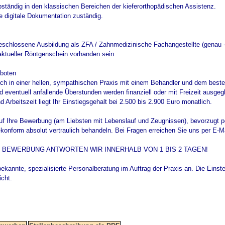
elbständig in den klassischen Bereichen der kieferorthopädischen Assistenz.
ie digitale Dokumentation zuständig.
geschlossene Ausbildung als ZFA / Zahnmedizinische Fachangestellte (genau 
 aktueller Röntgenschein vorhanden sein.
boten
 sich in einer hellen, sympathischen Praxis mit einem Behandler und dem best
d eventuell anfallende Überstunden werden finanziell oder mit Freizeit ausge
 Arbeitszeit liegt Ihr Einstiegsgehalt bei 2.500 bis 2.900 Euro monatlich.
auf Ihre Bewerbung (am Liebsten mit Lebenslauf und Zeugnissen), bevorzugt 
nform absolut vertraulich behandeln. Bei Fragen erreichen Sie uns per E-Mail
E BEWERBUNG ANTWORTEN WIR INNERHALB VON 1 BIS 2 TAGEN!
bekannte, spezialisierte Personalberatung im Auftrag der Praxis an. Die Einstel
icht.