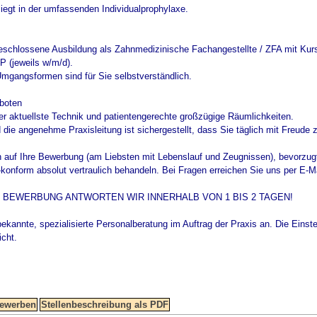
liegt in der umfassenden Individualprophylaxe.
geschlossene Ausbildung als Zahnmedizinische Fachangestellte / ZFA mit Kurst
P (jeweils w/m/d).
Umgangsformen sind für Sie selbstverständlich.
boten
über aktuellste Technik und patientengerechte großzügige Räumlichkeiten.
 die angenehme Praxisleitung ist sichergestellt, dass Sie täglich mit Freude 
h auf Ihre Bewerbung (am Liebsten mit Lebenslauf und Zeugnissen), bevorzug
nform absolut vertraulich behandeln. Bei Fragen erreichen Sie uns per E-Mail
E BEWERBUNG ANTWORTEN WIR INNERHALB VON 1 BIS 2 TAGEN!
bekannte, spezialisierte Personalberatung im Auftrag der Praxis an. Die Einstel
icht.