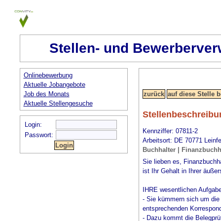
Stellen- und Bewerberver
Onlinebewerbung
Aktuelle Jobangebote
Job des Monats
Aktuelle Stellengesuche
Stellenbeschreibu
Login:
Kennziffer: 07811-2
Passwort:
Arbeitsort: DE 70771 Leinf
Buchhalter | Finanzbuchha
Sie lieben es, Finanzbuchh
ist Ihr Gehalt in Ihrer äuß
IHRE wesentlichen Aufgab
- Sie kümmern sich um die
entsprechenden Korrespon
- Dazu kommt die Belegprüf