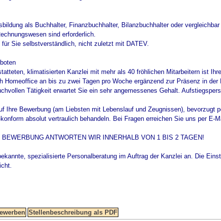
sbildung als Buchhalter, Finanzbuchhalter, Bilanzbuchhalter oder vergleichbar
echnungswesen sind erforderlich.
 für Sie selbstverständlich, nicht zuletzt mit DATEV.
boten
atteten, klimatisierten Kanzlei mit mehr als 40 fröhlichen Mitarbeitern ist Ihr
h Homeoffice an bis zu zwei Tagen pro Woche ergänzend zur Präsenz in der K
chvollen Tätigkeit erwartet Sie ein sehr angemessenes Gehalt. Aufstiegspersp
auf Ihre Bewerbung (am Liebsten mit Lebenslauf und Zeugnissen), bevorzugt 
nform absolut vertraulich behandeln. Bei Fragen erreichen Sie uns per E-Mail
E BEWERBUNG ANTWORTEN WIR INNERHALB VON 1 BIS 2 TAGEN!
bekannte, spezialisierte Personalberatung im Auftrag der Kanzlei an. Die Einste
icht.