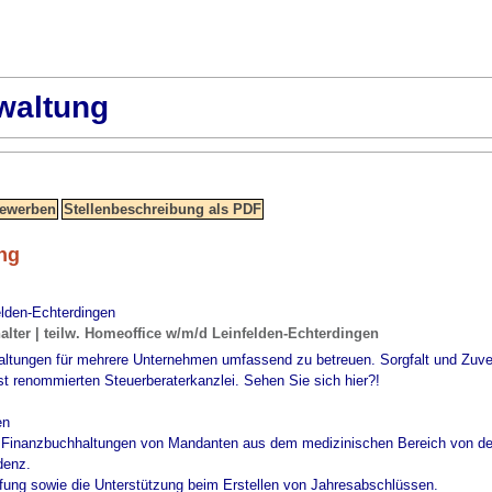
waltung
ng
elden-Echterdingen
lter | teilw. Homeoffice w/m/d Leinfelden-Echterdingen
altungen für mehrere Unternehmen umfassend zu betreuen. Sorgfalt und Zuverl
erst renommierten Steuerberaterkanzlei. Sehen Sie sich hier?!
en
 Finanzbuchhaltungen von Mandanten aus dem medizinischen Bereich von der 
denz.
ung sowie die Unterstützung beim Erstellen von Jahresabschlüssen.